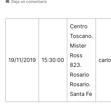
por
en
Deja un comentario
VI
Encuentro
de
Centro
Consultorías
Toscano.
Itinerantes
Mister
Ross
19/11/2019
15:30:00
carl
823.
Rosario
Rosario.
Santa Fe