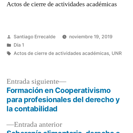
Actos de cierre de actividades académicas
Publicado
Santiago Errecalde
noviembre 19, 2019
por
Publicado
Día 1
en
Etiquetas:
Actos de cierre de actividades académicas
,
UNR
Entrada
Entrada siguiente
siguiente:
Formación en Cooperativismo
Navegación
para profesionales del derecho y
de
la contabilidad
entradas
Entrada
Entrada anterior