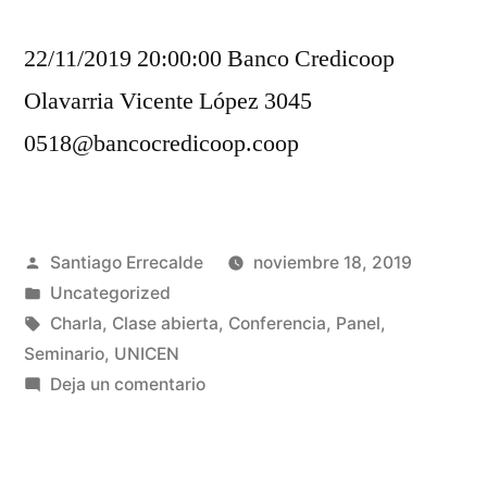
22/11/2019 20:00:00 Banco Credicoop
Olavarria Vicente López 3045
0518@bancocredicoop.coop
Publicado
Santiago Errecalde
noviembre 18, 2019
por
Publicado
Uncategorized
en
Etiquetas:
Charla
,
Clase abierta
,
Conferencia
,
Panel
,
Seminario
,
UNICEN
en
Deja un comentario
Cooperativismo:
Experiencias
de