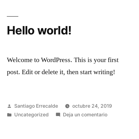
integración
e
intercooperación»
Hello world!
Darío
MONACO,
Consejero
Suplente
Welcome to WordPress. This is your first
del
post. Edit or delete it, then start writing!
BCCL
(Banco
CREDICOOP),
Tesorero
Publicado
Santiago Errecalde
octubre 24, 2019
de
por
Publicado
en
Uncategorized
Deja un comentario
FECOTRA,
en
Hello
y
world!
Presidente